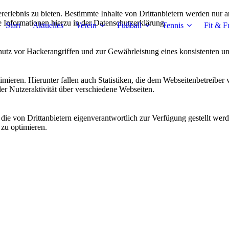
lebnis zu bieten. Bestimmte Inhalte von Drittanbietern werden nur ang
e Informationen hierzu in der Datenschutzerklärung.
Start
Aktuelles
Verein
Fußball
Tennis
Fit & F
utz vor Hackerangriffen und zur Gewährleistung eines konsistenten un
ieren. Hierunter fallen auch Statistiken, die dem Webseitenbetreiber v
r Nutzeraktivität über verschiedene Webseiten.
 die von Drittanbietern eigenverantwortlich zur Verfügung gestellt wer
 zu optimieren.