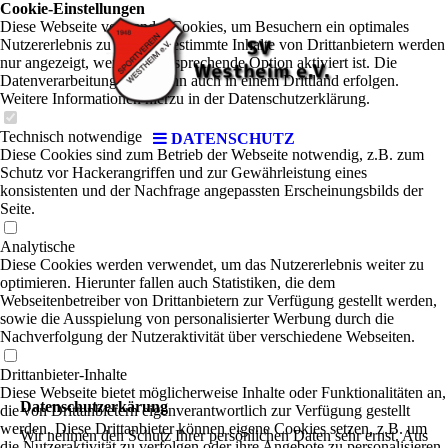
Cookie-Einstellungen
Diese Webseite verwendet Cookies, um Besuchern ein optimales
Nutzererlebnis zu bieten. Bestimmte Inhalte von Drittanbietern werden
nur angezeigt, wenn die entsprechende Option aktiviert ist. Die
Datenverarbeitung kann dann auch in einem Drittland erfolgen.
Weitere Informationen hierzu in der Datenschutzerklärung.
Technisch notwendige
DATENSCHUTZ
Diese Cookies sind zum Betrieb der Webseite notwendig, z.B. zum
Schutz vor Hackerangriffen und zur Gewährleistung eines
konsistenten und der Nachfrage angepassten Erscheinungsbilds der
Seite.
Analytische
Diese Cookies werden verwendet, um das Nutzererlebnis weiter zu
optimieren. Hierunter fallen auch Statistiken, die dem
Webseitenbetreiber von Drittanbietern zur Verfügung gestellt werden,
sowie die Ausspielung von personalisierter Werbung durch die
Nachverfolgung der Nutzeraktivität über verschiedene Webseiten.
Drittanbieter-Inhalte
Diese Webseite bietet möglicherweise Inhalte oder Funktionalitäten an,
Datenschutzerkärung
die von Drittanbietern eigenverantwortlich zur Verfügung gestellt
werden. Diese Drittanbieter können eigene Cookies setzen, z.B. um
Wir nehmen den Schutz Ihrer persönlichen Daten sehr ernst. Aus
die Nutzeraktivität zu verfolgen oder ihre Angebote zu personalisieren